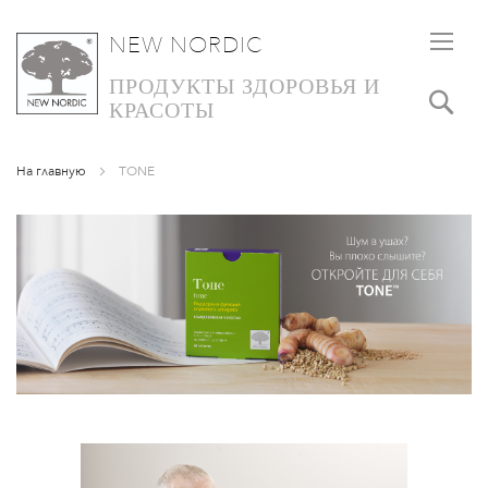
NEW NORDIC
SKIP
TO
ПРОДУКТЫ ЗДОРОВЬЯ И
Пои
CONTENT
КРАСОТЫ
На главную
TONE