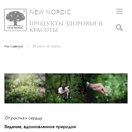
NEW NORDIC
SKIP
TO
ПРОДУКТЫ ЗДОРОВЬЯ И
Пои
CONTENT
КРАСОТЫ
На главную
30 years of vitality
От ростка к сердцу
Видение, вдохновленное природой