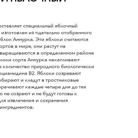
оставляет специальный яблочный
т изготовлен из тщательно отобранного
яблок Аннурка. Эти яблоки считаются
ртов в мире, они растут на
 выращиваются в определенном районе
блоки сорта Аннурка накапливают
 количество природного биологически
оцианидина В2. Яблоки созревают
обирают и кладут в тростниковые
орачивают каждые четыре дня до тех
ю не созреют и не будут готовы к
ля извлечения и сохранения
ингредиентов.