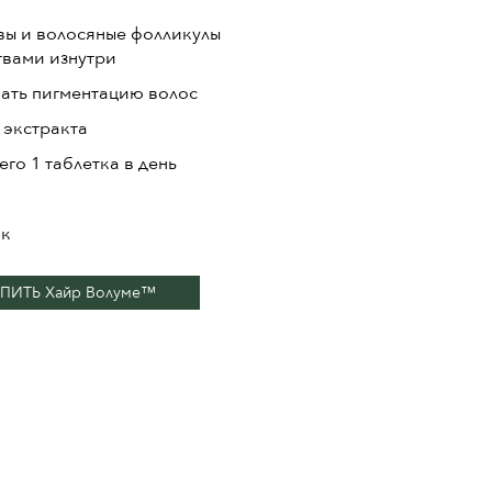
вы и волосяные фолликулы
твами изнутри
ать пигментацию волос
 экстракта
его 1 таблетка в день
ок
ПИТЬ Хайр Волуме™