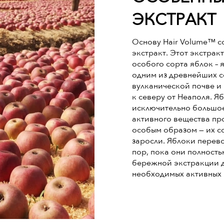
ЭКСТРАКТ
Основу Hair Volume™ с
экстракт. Этот экстрак
особого сорта яблок – 
одним из древнейших со
вулканической почве и
к северу от Неаполя. Я
исключительно большое
активного вещества пр
особым образом — их с
заросли. Яблоки перев
пор, пока они полность
бережной экстракции д
необходимых активных 