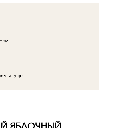
ME™
вее и гуще
Й ЯБЛОЧНЫЙ